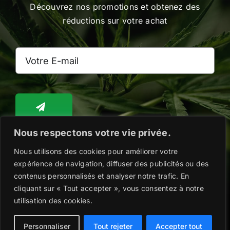
Découvrez nos promotions et obtenez des
réductions sur votre achat
Nous respectons votre vie privée.
Nous utilisons des cookies pour améliorer votre
Toggle
Navigation
expérience de navigation, diffuser des publicités ou des
WooCommerce Cart
contenus personnalisés et analyser notre trafic. En
cliquant sur « Tout accepter », vous consentez à notre
Copyright @2026 |
Mentions légales
|
Politique
utilisation des cookies.
de confidentialité
|
Conditions Générales de
WooCommerce My Account
Vente
| Remis au goût du jour par
#SooMarina
Personnaliser
Tout rejeter
Accepter tout