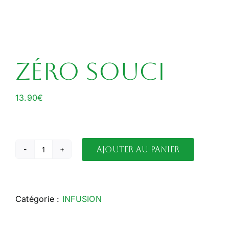
Zéro Souci
13.90
€
Ajouter au panier
quantité
de
Zéro
Souci
Catégorie :
INFUSION