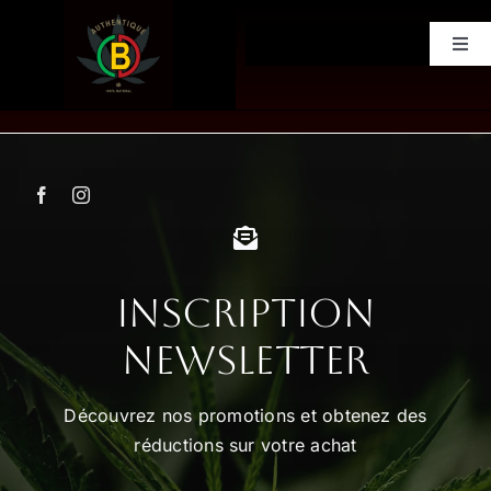
Passer
au
Togg
contenu
Navi
Accueil
Boutique
CONTACT
Inscription
Newsletter
Découvrez nos promotions et obtenez des
réductions sur votre achat