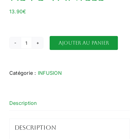
13.90
€
Ajouter au panier
quantité
de
Rêve
Vanillé
Catégorie :
INFUSION
Description
Description