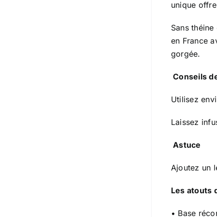
unique offre
Sans théine 
en France av
gorgée.
Conseils de
Utilisez env
Laissez infu
Astuce
Ajoutez un l
Les atouts 
• Base réco