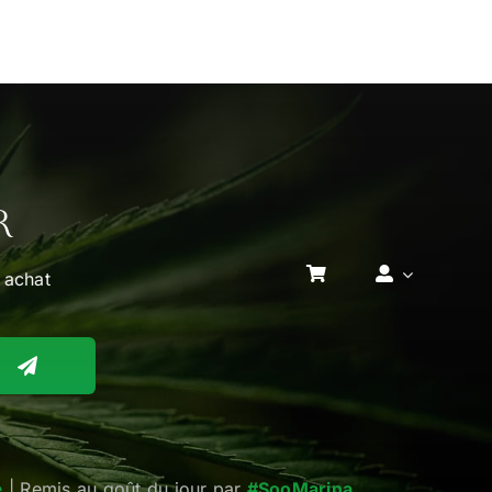
r
 achat
e
| Remis au goût du jour par
#SooMarina