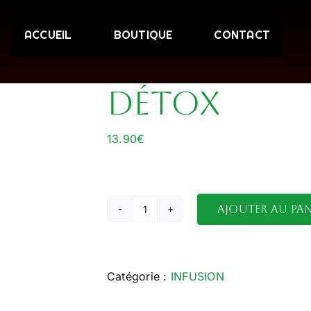
ACCUEIL
BOUTIQUE
CONTACT
Détox
13.90
€
Ajouter au pan
quantité
de
Détox
Catégorie :
INFUSION