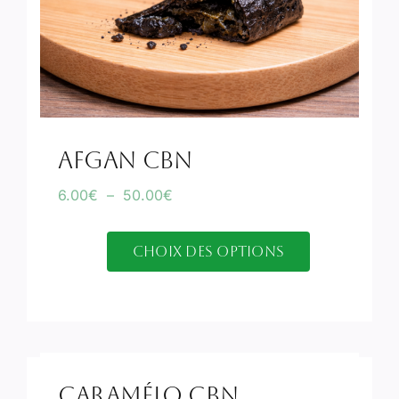
Afgan CBN
Plage
6.00
€
–
50.00
€
de
prix :
Choix des options
6.00€
Ce
à
produit
50.00€
a
plusieurs
variations.
Les
Caramélo CBN