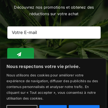
Découvrez nos promotions et obtenez des
réductions sur votre achat
Nous respectons votre vie privée.
Nous utilisons des cookies pour améliorer votre
Toggle
Navigation
expérience de navigation, diffuser des publicités ou des
WooCommerce Cart
contenus personnalisés et analyser notre trafic. En
cliquant sur « Tout accepter », vous consentez à notre
Copyright @2026 |
Mentions légales
|
Politique
utilisation des cookies.
de confidentialité
|
Conditions Générales de
WooCommerce My Account