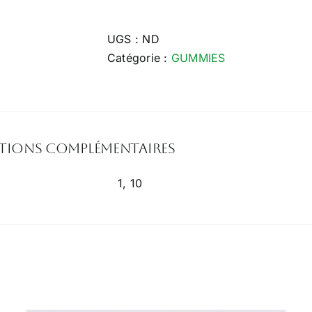
GUMMIES
ANTI
UGS :
ND
STRESS
Catégorie :
GUMMIES
CBD
tions complémentaires
1, 10