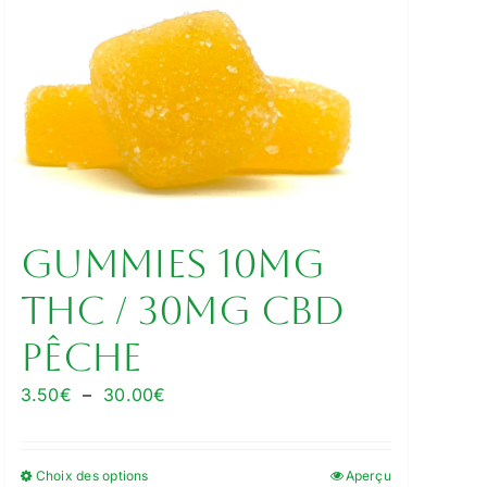
GUMMIES 10MG
THC / 30MG CBD
PÊCHE
Plage
3.50
€
–
30.00
€
de
prix :
Choix des options
Aperçu
Ce
3.50€