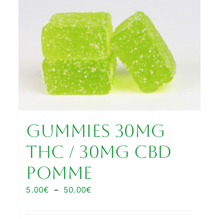
GUMMIES 30MG
THC / 30MG CBD
POMME
Plage
5.00
€
–
50.00
€
de
prix :