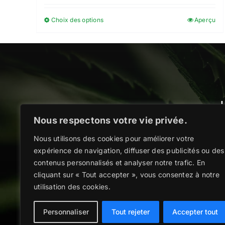
prix :
Choix des options
Aperçu
Ce
3.50€
produit
à
a
30.00€
plusieurs
variations.
Les
options
peuvent
Nous respectons votre vie privée.
être
Décou
Nous utilisons des cookies pour améliorer votre
choisies
expérience de navigation, diffuser des publicités ou des
sur
contenus personnalisés et analyser notre trafic. En
la
cliquant sur « Tout accepter », vous consentez à notre
page
utilisation des cookies.
du
produit
Personnaliser
Tout rejeter
Accepter tout