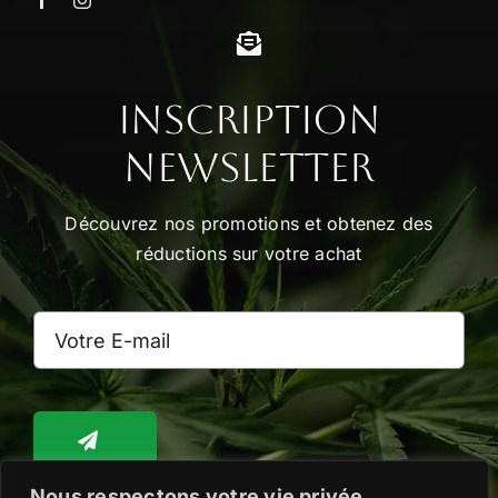
options
peuvent
être
choisies
Inscription
sur
Newsletter
la
page
Découvrez nos promotions et obtenez des
du
réductions sur votre achat
produit
Nous respectons votre vie privée.