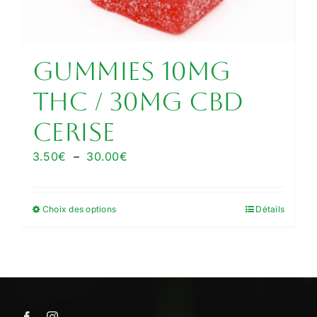
la
page
du
GUMMIES 10MG
produit
THC / 30MG CBD
CERISE
Plage
3.50
€
–
30.00
€
de
prix :
Choix des options
Détails
Ce
3.50€
produit
à
a
30.00€
plusieurs
variations.
Les