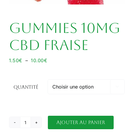
GUMMIES 10MG
CBD FRAISE
Plage
1.50
€
–
10.00
€
de
prix :
1.50€
Quantité

à
10.00€
Ajouter au panier
quantité
de