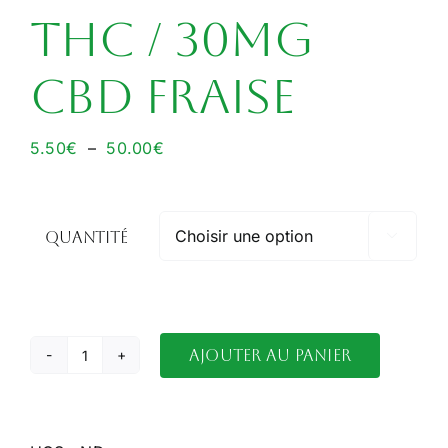
THC / 30MG
CBD FRAISE
Plage
5.50
€
–
50.00
€
de
prix :
5.50€
Quantité

à
50.00€
Ajouter au panier
quantité
de
GUMMIES
30MG