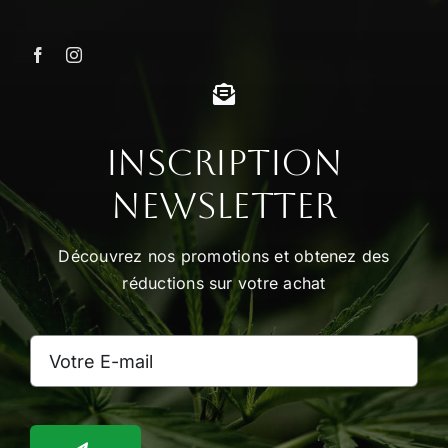
variations.
Les
options
peuvent
être
choisies
Inscription
sur
Newsletter
la
page
Découvrez nos promotions et obtenez des
du
réductions sur votre achat
produit