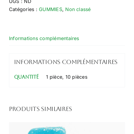
UGS :
ND
THC
Catégories :
GUMMIES
,
Non classé
/
30MG
CBD
Informations complémentaires
FRAISE
Informations complémentaires
1 pièce, 10 pièces
Quantité
Produits similaires