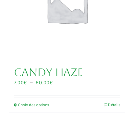
sur
la
page
du
produit
CANDY HAZE
Plage
7.00
€
–
60.00
€
de
prix :
Choix des options
Détails
Ce
7.00€
produit
à
a
60.00€
plusieurs