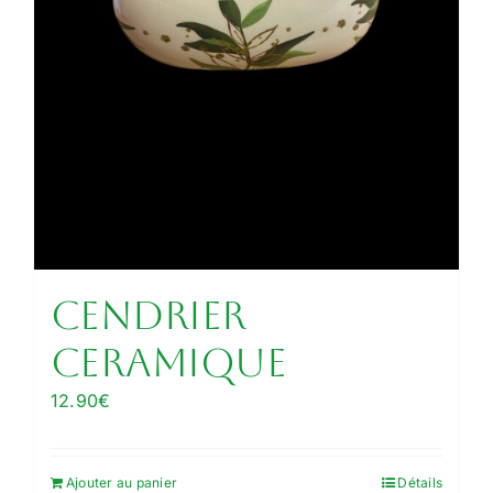
cendrier
ceramique
12.90
€
Ajouter au panier
Détails