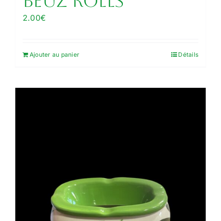
Beuz Rolls
2.00
€
Ajouter au panier
Détails