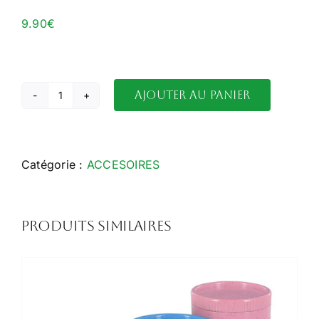
9.90
€
Ajouter au panier
quantité
de
Test
Salivaire
Catégorie :
ACCESOIRES
Cannabis
Produits similaires