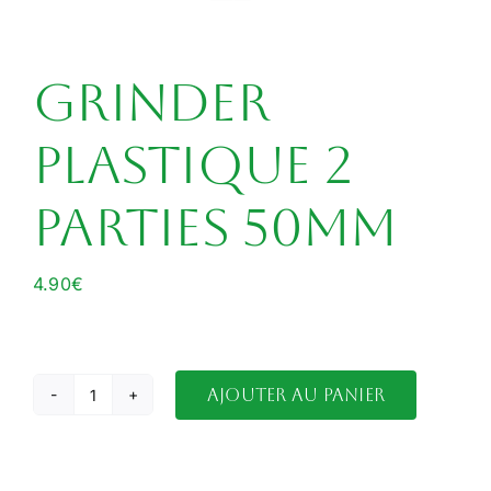
Grinder
plastique 2
parties 50mm
4.90
€
Ajouter au panier
quantité
de
Grinder