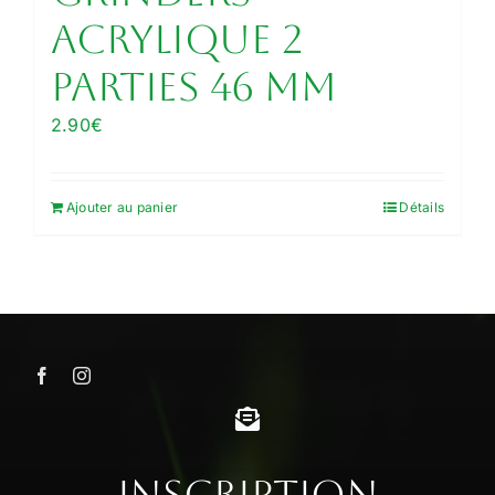
acrylique 2
parties 46 mm
2.90
€
Ajouter au panier
Détails
Inscription