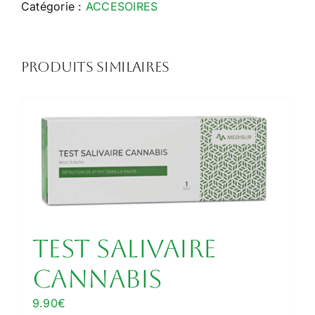
plastique
Catégorie :
ACCESOIRES
2
parties
50mm
Produits similaires
Test Salivaire
Cannabis
9.90
€