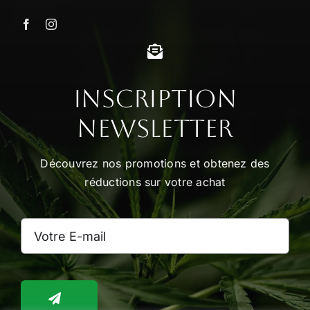
Les
options
peuvent
être
choisies
Inscription
sur
Newsletter
la
page
Découvrez nos promotions et obtenez des
du
réductions sur votre achat
produit