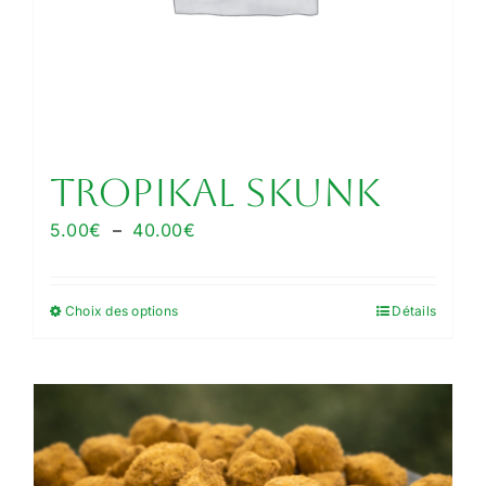
Tropikal Skunk
Plage
5.00
€
–
40.00
€
de
prix :
Choix des options
Détails
Ce
5.00€
produit
à
a
40.00€
plusieurs
variations.
Les