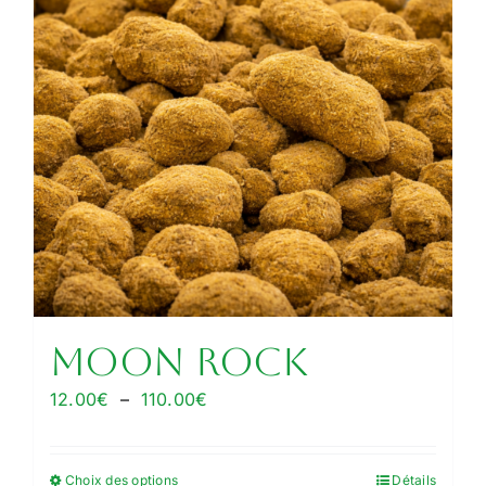
options
peuvent
être
choisies
sur
la
page
du
produit
MOON ROCK
Plage
12.00
€
–
110.00
€
de
prix :
Choix des options
Détails
Ce