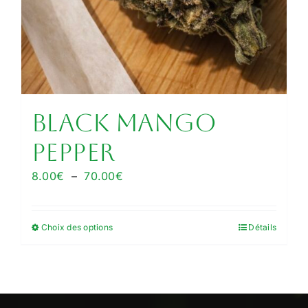
Black Mango
Pepper
Plage
8.00
€
–
70.00
€
de
prix :
Choix des options
Détails
Ce
8.00€
produit
à
a
70.00€
plusieurs
variations.