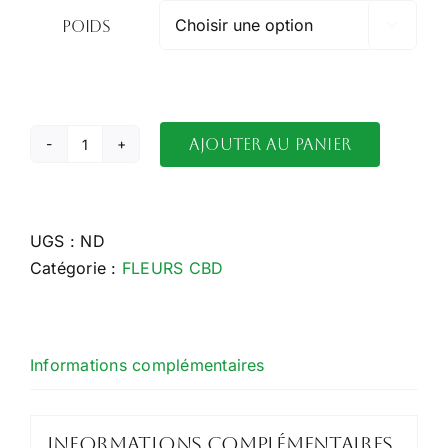
8.00€
Poids

à
70.00€
Ajouter au panier
quantité
de
SOUR
DIESEL
UGS :
ND
Catégorie :
FLEURS CBD
Informations complémentaires
Informations complémentaires