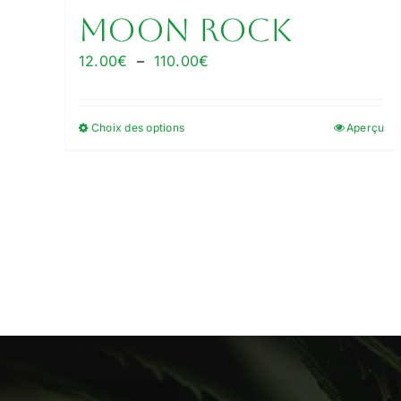
MOON ROCK
Plage
12.00
€
–
110.00
€
de
prix :
Choix des options
Aperçu
Ce
12.00€
produit
à
a
110.00€
plusieurs
variations.
Les
options
peuvent
être
choisies
sur
la