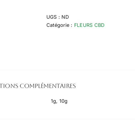
Lemon
Sorbet
UGS :
ND
Catégorie :
FLEURS CBD
tions complémentaires
1g, 10g