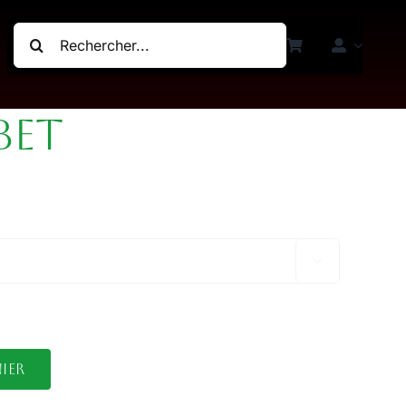
Rechercher:
bet

ier