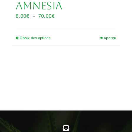
Amnesia
Plage
8.00
€
–
70.00
€
de
prix :
Choix des options
Aperçu
Ce
8.00€
produit
à
a
70.00€
plusieurs
variations.
Les
options
peuvent
être
choisies
sur
la