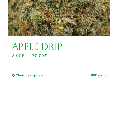
APPLE DRIP
Plage
8.00
€
–
70.00
€
de
prix :
Choix des options
Détails
Ce
8.00€
produit
à
a
70.00€
plusieurs
variations.
Les