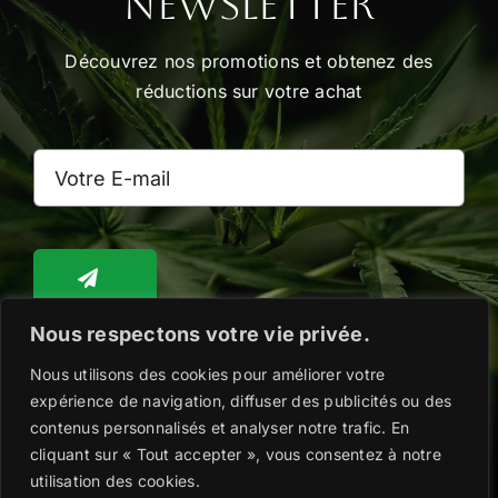
Newsletter
la
page
Découvrez nos promotions et obtenez des
du
réductions sur votre achat
produit
Nous respectons votre vie privée.
Nous utilisons des cookies pour améliorer votre
Toggle
Navigation
expérience de navigation, diffuser des publicités ou des
WooCommerce Cart
contenus personnalisés et analyser notre trafic. En
cliquant sur « Tout accepter », vous consentez à notre
Copyright @2026 |
Mentions légales
|
Politique
utilisation des cookies.