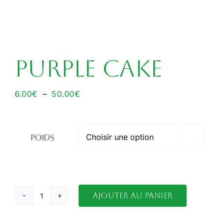
Purple Cake
Plage
6.00
€
–
50.00
€
de
prix :
6.00€
Poids

à
50.00€
Ajouter au panier
quantité
de