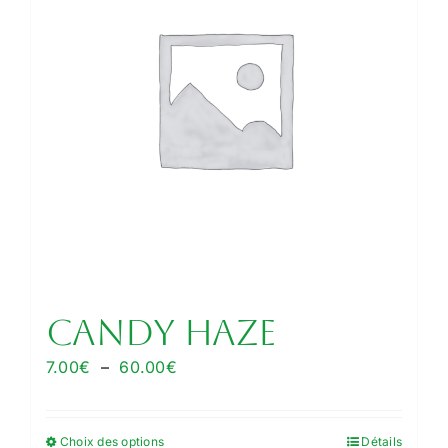
options
peuvent
être
choisies
sur
la
page
du
produit
CANDY HAZE
Plage
7.00
€
–
60.00
€
de
prix :
Choix des options
Détails
Ce
7.00€