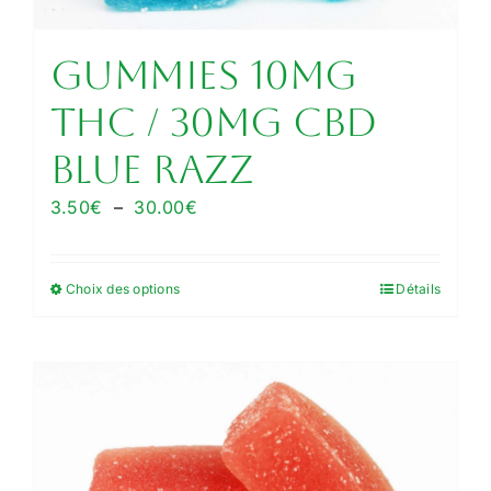
page
du
GUMMIES 10MG
produit
THC / 30MG CBD
BLUE RAZZ
Plage
3.50
€
–
30.00
€
de
prix :
Choix des options
Détails
Ce
3.50€
produit
à
a
30.00€
plusieurs
variations.
Les
options