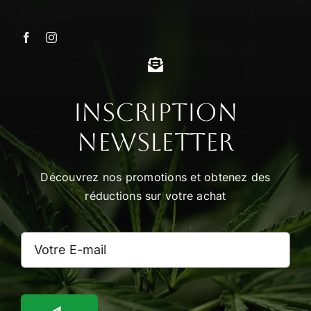
variations.
Les
options
peuvent
être
choisies
Inscription
sur
Newsletter
la
page
Découvrez nos promotions et obtenez des
du
réductions sur votre achat
produit