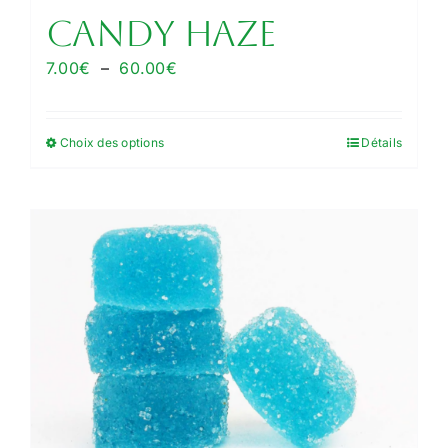
CANDY HAZE
Plage
7.00
€
–
60.00
€
de
prix :
Choix des options
Détails
Ce
7.00€
produit
à
a
60.00€
plusieurs
variations.
Les
options
peuvent
être
choisies
sur
la