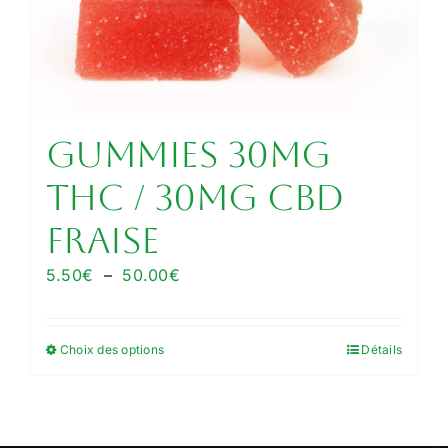
peuvent
être
choisies
sur
la
page
GUMMIES 30MG
du
THC / 30MG CBD
produit
FRAISE
Plage
5.50
€
–
50.00
€
de
prix :
Choix des options
Détails
Ce
5.50€
produit
à
a
50.00€
plusieurs