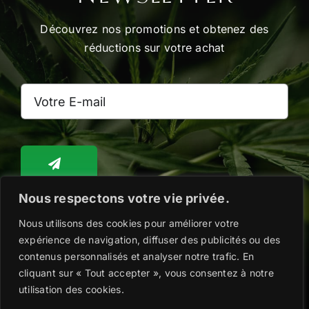
page
Découvrez nos promotions et obtenez des
du
réductions sur votre achat
produit
Nous respectons votre vie privée.
Nous utilisons des cookies pour améliorer votre
Toggle
Navigation
expérience de navigation, diffuser des publicités ou des
WooCommerce Cart
contenus personnalisés et analyser notre trafic. En
cliquant sur « Tout accepter », vous consentez à notre
Copyright @2026 |
Mentions légales
|
Politique
utilisation des cookies.
de confidentialité
|
Conditions Générales de
WooCommerce My Account