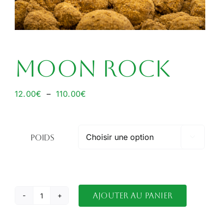
MOON ROCK
Plage
12.00
€
–
110.00
€
de
prix :
12.00€
Poids

à
110.00€
Ajouter au panier
quantité
de