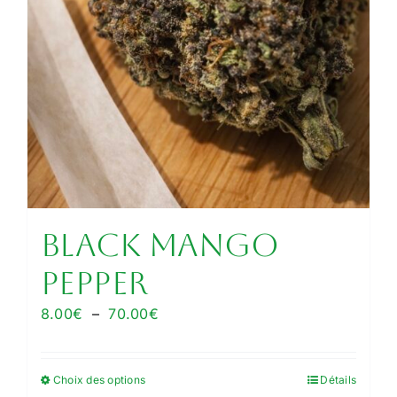
produit
Black Mango
Pepper
Plage
8.00
€
–
70.00
€
de
prix :
Choix des options
Détails
Ce
8.00€