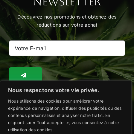
Newsletter
la
page
Découvrez nos promotions et obtenez des
du
réductions sur votre achat
produit
Nous respectons votre vie privée.
Nous utilisons des cookies pour améliorer votre
Toggle
Navigation
expérience de navigation, diffuser des publicités ou des
WooCommerce Cart
contenus personnalisés et analyser notre trafic. En
cliquant sur « Tout accepter », vous consentez à notre
Copyright @2026 |
Mentions légales
|
Politique
utilisation des cookies.