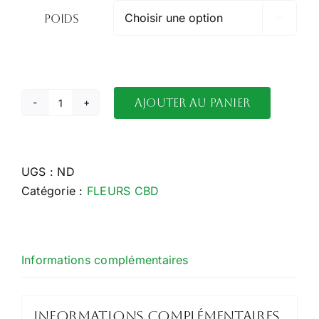
8.00€
Poids

à
70.00€
Ajouter au panier
quantité
de
APPLE
DRIP
UGS :
ND
Catégorie :
FLEURS CBD
Informations complémentaires
Informations complémentaires