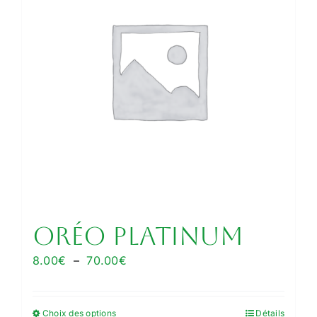
Oréo Platinum
Plage
8.00
€
–
70.00
€
de
prix :
Choix des options
Détails
Ce