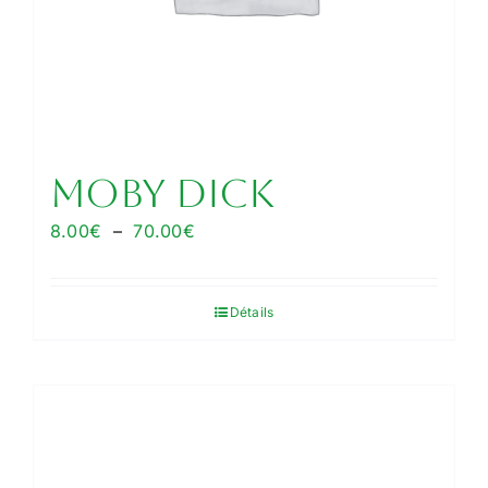
MOBY DICK
Plage
8.00
€
–
70.00
€
de
prix :
Détails
8.00€
à
70.00€