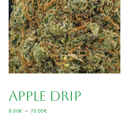
APPLE DRIP
Plage
8.00
€
–
70.00
€
de
prix :