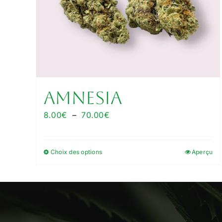
Amnesia
Plage
8.00
€
–
70.00
€
de
prix :
Choix des options
Aperçu
Ce
8.00€
produit
à
a
70.00€
plusieurs
variations.
Les