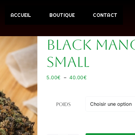
ACCUEIL
BOUTIQUE
CONTACT
Black Mang
Small
Plage
5.00
€
–
40.00
€
de
prix :
5.00€
Poids
à
40.00€