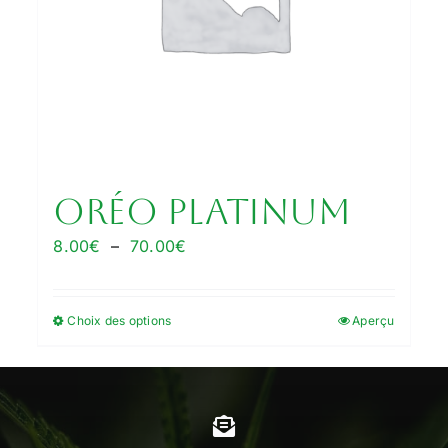
Oréo Platinum
Plage
8.00
€
–
70.00
€
de
prix :
Choix des options
Aperçu
Ce
8.00€
produit
à
a
70.00€
plusieurs
variations.