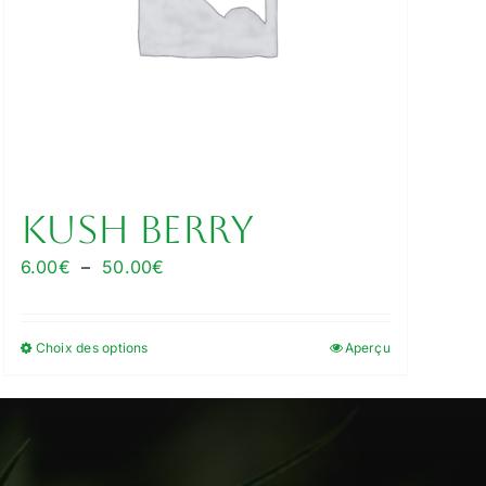
Kush Berry
Plage
6.00
€
–
50.00
€
de
prix :
Choix des options
Aperçu
Ce
6.00€
produit
à
a
50.00€
plusieurs
variations.