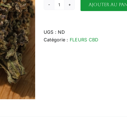
Ajouter au pan
quantité
de
Black
Mango
UGS :
ND
Pepper
Catégorie :
FLEURS CBD
Small