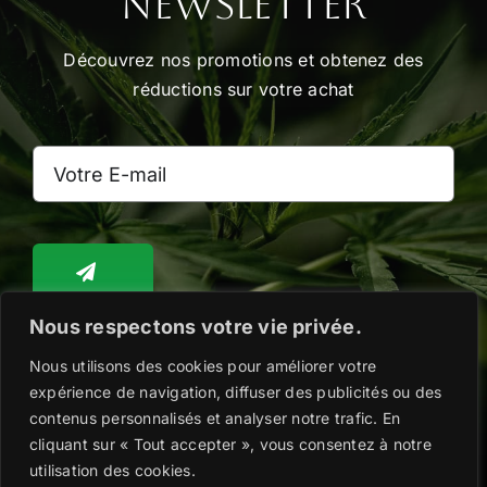
Newsletter
la
page
Découvrez nos promotions et obtenez des
du
réductions sur votre achat
produit
Nous respectons votre vie privée.
Nous utilisons des cookies pour améliorer votre
Toggle
Navigation
expérience de navigation, diffuser des publicités ou des
WooCommerce Cart
contenus personnalisés et analyser notre trafic. En
cliquant sur « Tout accepter », vous consentez à notre
Copyright @2026 |
Mentions légales
|
Politique
utilisation des cookies.