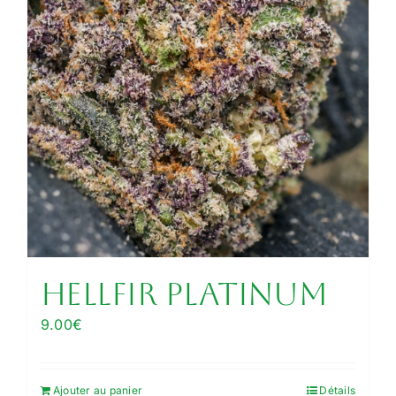
produit
Hellfir Platinum
9.00
€
Ajouter au panier
Détails