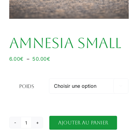
Amnesia Small
Plage
6.00
€
–
50.00
€
de
prix :
6.00€
poids

à
50.00€
Ajouter au panier
quantité
de