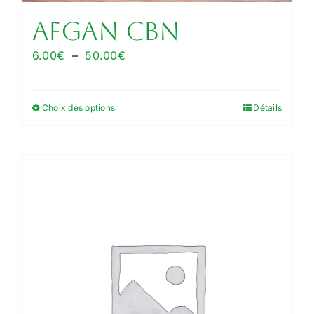
Afgan CBN
Plage
6.00
€
–
50.00
€
de
prix :
Choix des options
Détails
Ce
6.00€
produit
à
a
50.00€
plusieurs
variations.
Les
options
peuvent
être
choisies
sur