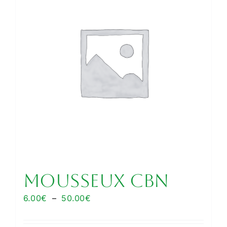
Les
options
peuvent
être
choisies
sur
la
page
du
produit
Mousseux CBN
Plage
6.00
€
–
50.00
€
de
prix :