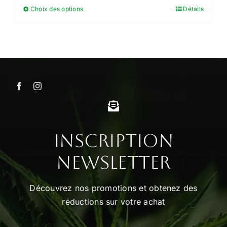
Choix des options
Détails
Ce
6.00€
produit
à
a
50.00€
plusieurs
variations.
Les
options
peuvent
être
choisies
Inscription
sur
Newsletter
la
page
Découvrez nos promotions et obtenez des
du
réductions sur votre achat
produit