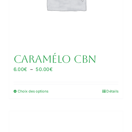
la
page
du
produit
Caramélo CBN
Plage
6.00
€
–
50.00
€
de
prix :
Choix des options
Détails
Ce
6.00€
produit
à
a
50.00€
plusieurs
variations.