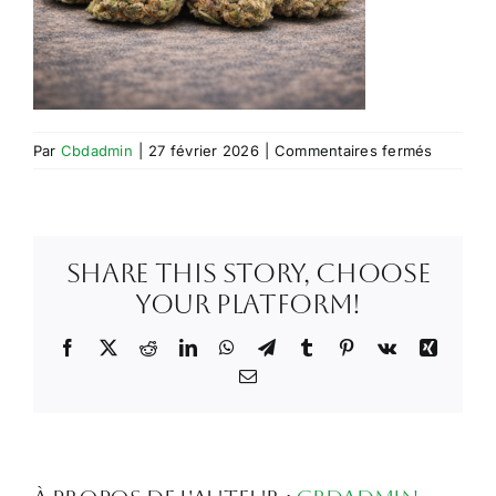
sur
Par
Cbdadmin
|
27 février 2026
|
Commentaires fermés
cherryb
small
Share This Story, Choose
Your Platform!
Facebook
X
Reddit
LinkedIn
WhatsApp
Telegram
Tumblr
Pinterest
Vk
Xing
Email