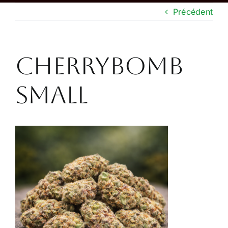
Précédent
Boutique
CONTACT
cherrybomb
small