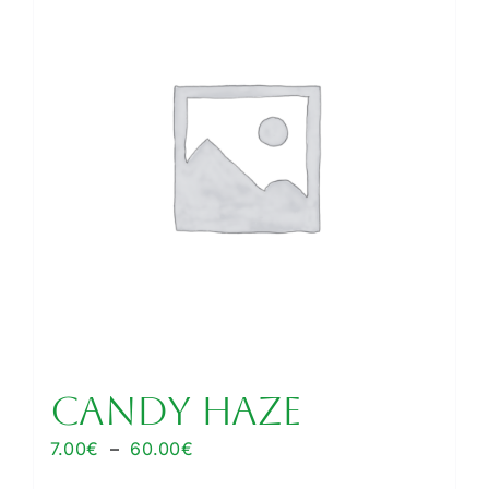
Les
options
peuvent
être
choisies
sur
la
page
du
produit
CANDY HAZE
Plage
7.00
€
–
60.00
€
de