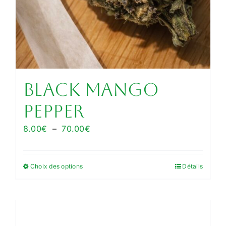
Black Mango
Pepper
Plage
8.00
€
–
70.00
€
de
prix :
Choix des options
Détails
Ce
8.00€
produit
à
a
70.00€
plusieurs
variations.