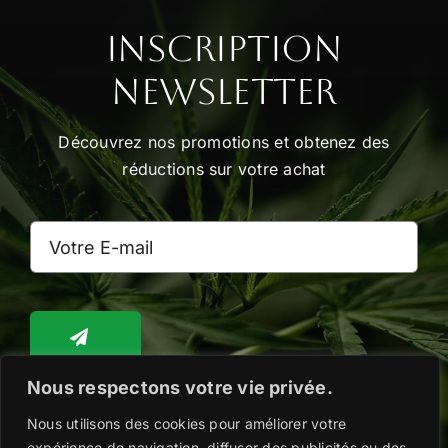
être
choisies
Inscription
sur
Newsletter
la
page
Découvrez nos promotions et obtenez des
du
réductions sur votre achat
produit
Nous respectons votre vie privée.
Nous utilisons des cookies pour améliorer votre
Toggle
expérience de navigation, diffuser des publicités ou des