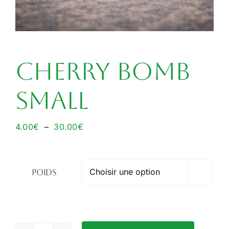
Cherry Bomb
Small
Plage
4.00
€
–
30.00
€
de
prix :
4.00€
Poids

à
30.00€