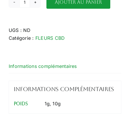
Ajouter au panier
quantité
de
Cherry
Bomb
UGS :
ND
Small
Catégorie :
FLEURS CBD
Informations complémentaires
Informations complémentaires
1g, 10g
Poids