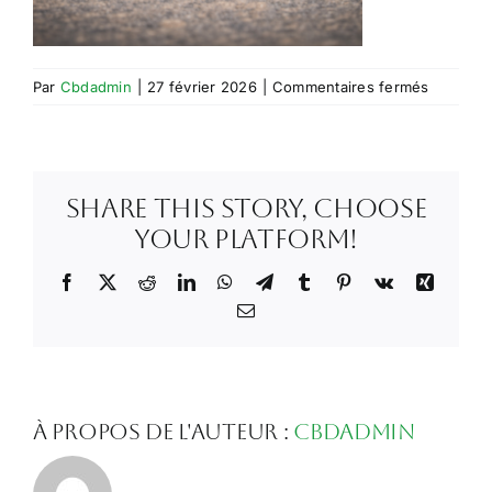
sur
Par
Cbdadmin
|
27 février 2026
|
Commentaires fermés
amnesia
small
Share This Story, Choose
Your Platform!
Facebook
X
Reddit
LinkedIn
WhatsApp
Telegram
Tumblr
Pinterest
Vk
Xing
Email
À propos de l'auteur :
Cbdadmin