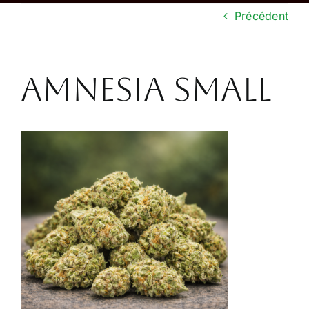
Précédent
Boutique
CONTACT
amnesia small