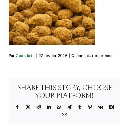
sur
Par
Cbdadmin
|
27 février 2026
|
Commentaires fermés
ChatGPT
Image
27
févr.
Share This Story, Choose
2026
à
Your Platform!
15_47_27
Facebook
X
Reddit
LinkedIn
WhatsApp
Telegram
Tumblr
Pinterest
Vk
Xing
Email