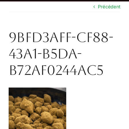
Précédent
Boutique
CONTACT
9BFD3AFF-CF88-
43A1-B5DA-
B72AF0244AC5