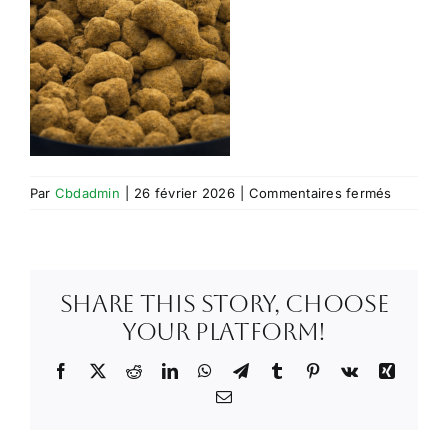
sur
Par
Cbdadmin
|
26 février 2026
|
Commentaires fermés
9BFD3A
CF88-
43A1-
B5DA-
Share This Story, Choose
B72AF0
Your Platform!
Facebook
X
Reddit
LinkedIn
WhatsApp
Telegram
Tumblr
Pinterest
Vk
Xing
Email