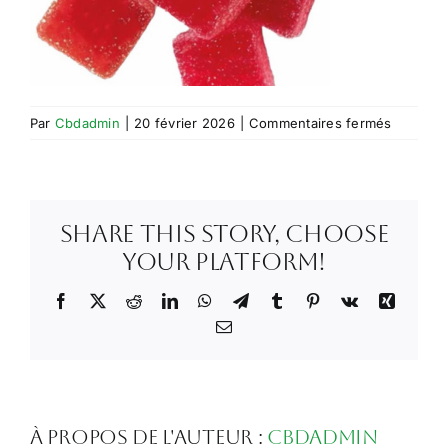
sur
Par
Cbdadmin
|
20 février 2026
|
Commentaires fermés
Capture
d’écran
2026-
02-
Share This Story, Choose
20
à
Your Platform!
16.20.20
Facebook
X
Reddit
LinkedIn
WhatsApp
Telegram
Tumblr
Pinterest
Vk
Xing
Email
À propos de l'auteur :
Cbdadmin