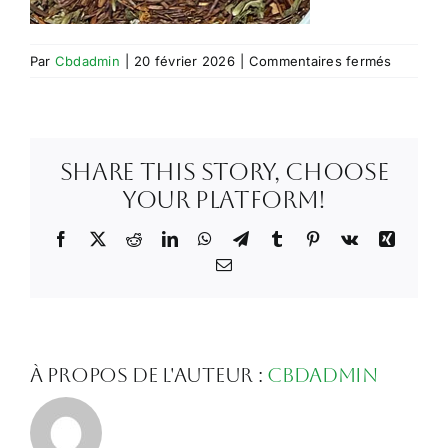
sur
Par
Cbdadmin
|
20 février 2026
|
Commentaires fermés
Capture
d’écran
2026-
02-
Share This Story, Choose
20
à
Your Platform!
14.54.39
Facebook
X
Reddit
LinkedIn
WhatsApp
Telegram
Tumblr
Pinterest
Vk
Xing
Email
À propos de l'auteur :
Cbdadmin