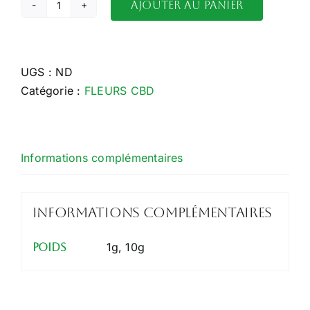
Ajouter au panier
quantité
de
Purple
Punch
UGS :
ND
Small
Catégorie :
FLEURS CBD
Informations complémentaires
Informations complémentaires
1g, 10g
Poids