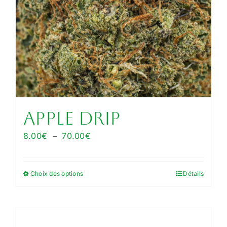
APPLE DRIP
Plage
8.00
€
–
70.00
€
de
prix :
Choix des options
Détails
Ce
8.00€
produit
à
a
70.00€
plusieurs