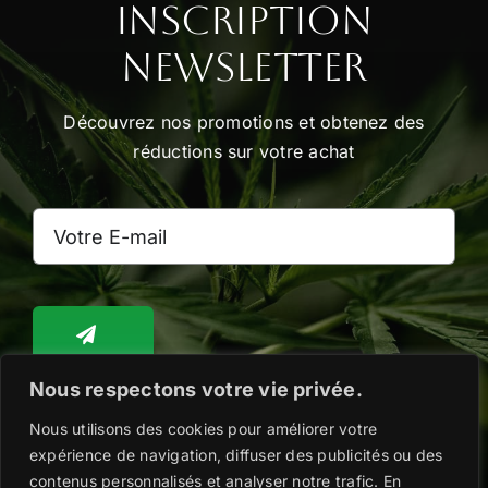
choisies
Inscription
sur
Newsletter
la
page
Découvrez nos promotions et obtenez des
du
réductions sur votre achat
produit
Nous respectons votre vie privée.
Nous utilisons des cookies pour améliorer votre
Toggle
Navigation
expérience de navigation, diffuser des publicités ou des
WooCommerce Cart
contenus personnalisés et analyser notre trafic. En