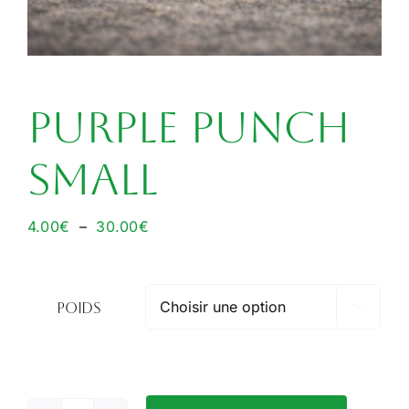
Purple Punch
Small
Plage
4.00
€
–
30.00
€
de
prix :
4.00€
Poids

à
30.00€