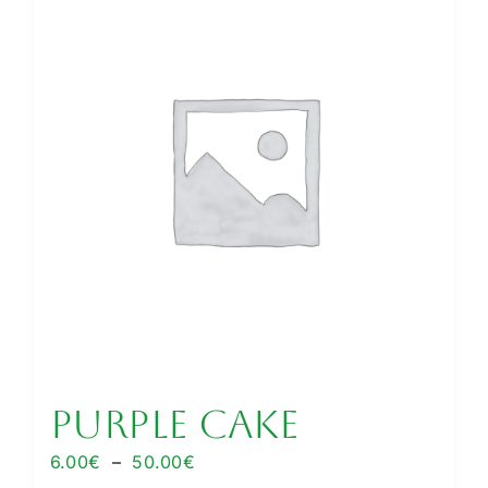
variations.
Les
options
peuvent
être
choisies
sur
la
page
du
produit
Purple Cake
Plage
6.00
€
–
50.00
€