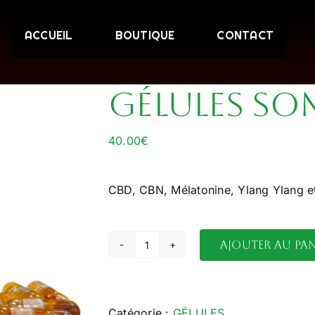
ACCUEIL
BOUTIQUE
CONTACT
Gélules So
40.00
€
CBD, CBN, Mélatonine, Ylang Ylang et
Ajouter au pan
quantité
de
Gélules
Sommeil
Catégorie :
GÉLULES