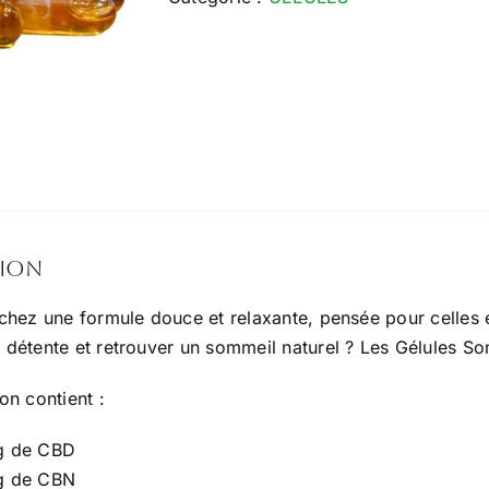
CBD
tion
chez une formule douce et relaxante, pensée pour celles 
détente et retrouver un sommeil naturel ? Les Gélules So
on contient :
g de CBD
g de CBN