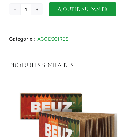
Ajouter au panier
quantité
de
cendrier
ceramique
Catégorie :
ACCESOIRES
Produits similaires