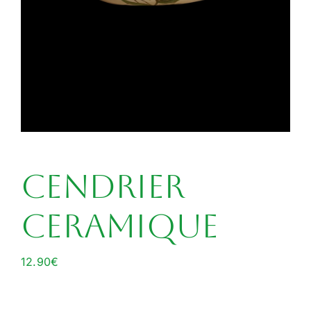
cendrier
ceramique
12.90
€