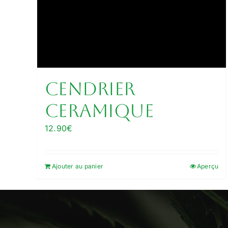
cendrier
ceramique
12.90
€
Ajouter au panier
Aperçu