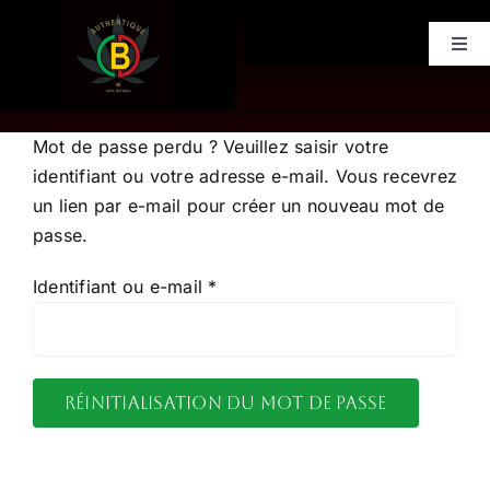
Passer
au
Togg
contenu
Navi
Accueil
Mot de passe perdu ? Veuillez saisir votre
Boutique
identifiant ou votre adresse e-mail. Vous recevrez
un lien par e-mail pour créer un nouveau mot de
passe.
CONTACT
Obligatoire
Identifiant ou e-mail
*
Réinitialisation du mot de passe