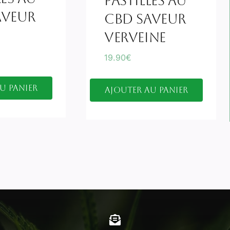
Pastilles Au
aveur
CBD Saveur
Verveine
19.90
€
u panier
Ajouter au panier