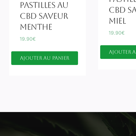
Pastilles Au
CBD S
CBD Saveur
Miel
Menthe
19.90
€
19.90
€
Ajouter a
Ajouter au panier