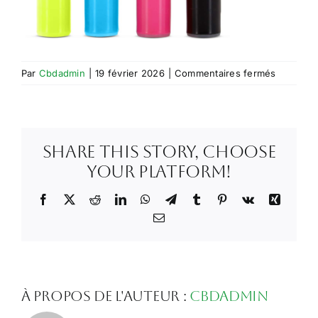
sur
Par
Cbdadmin
|
19 février 2026
|
Commentaires fermés
Capture
d’écran
2026-
02-
Share This Story, Choose
19
à
Your Platform!
16.18.11
Facebook
X
Reddit
LinkedIn
WhatsApp
Telegram
Tumblr
Pinterest
Vk
Xing
Email
À propos de l'auteur :
Cbdadmin