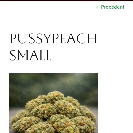
Précédent
Boutique
CONTACT
pussypeach
small