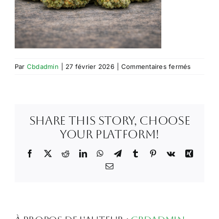
sur
Par
Cbdadmin
|
27 février 2026
|
Commentaires fermés
pussype
small
Share This Story, Choose
Your Platform!
Facebook
X
Reddit
LinkedIn
WhatsApp
Telegram
Tumblr
Pinterest
Vk
Xing
Email