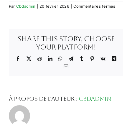
sur
Par
Cbdadmin
|
20 février 2026
|
Commentaires fermés
Capture
d’écran
2026-
02-
Share This Story, Choose
20
à
Your Platform!
16.16.28
Facebook
X
Reddit
LinkedIn
WhatsApp
Telegram
Tumblr
Pinterest
Vk
Xing
Email
À propos de l'auteur :
Cbdadmin