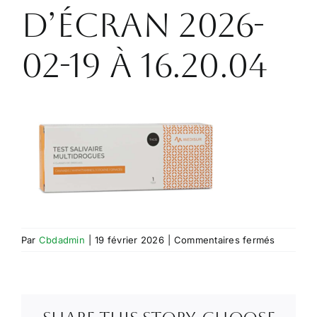
d’écran 2026-
02-19 à 16.20.04
sur
Par
Cbdadmin
|
19 février 2026
|
Commentaires fermés
Capture
d’écran
2026-
02-