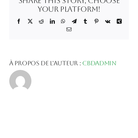
Share This Story, Choose
19
à
Your Platform!
16.20.04
Facebook
X
Reddit
LinkedIn
WhatsApp
Telegram
Tumblr
Pinterest
Vk
Xing
Email
À propos de l'auteur :
Cbdadmin